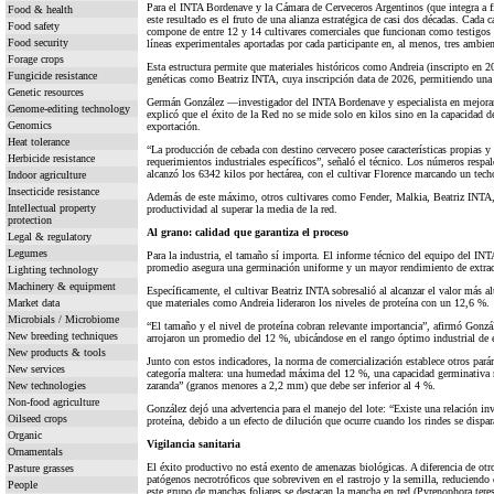
Para el INTA Bordenave y la Cámara de Cerveceros Argentinos (que integra a
Food & health
este resultado es el fruto de una alianza estratégica de casi dos décadas. Cada 
Food safety
compone de entre 12 y 14 cultivares comerciales que funcionan como testigos 
Food security
líneas experimentales aportadas por cada participante en, al menos, tres ambien
Forage crops
Esta estructura permite que materiales históricos como Andreia (inscripto en
Fungicide resistance
genéticas como Beatriz INTA, cuya inscripción data de 2026, permitiendo una 
Genetic resources
Germán González —investigador del INTA Bordenave y especialista en mejoram
Genome-editing technology
explicó que el éxito de la Red no se mide solo en kilos sino en la capacidad d
Genomics
exportación.
Heat tolerance
“La producción de cebada con destino cervecero posee características propias y
Herbicide resistance
requerimientos industriales específicos”, señaló el técnico. Los números resp
alcanzó los 6342 kilos por hectárea, con el cultivar Florence marcando un tech
Indoor agriculture
Insecticide resistance
Además de este máximo, otros cultivares como Fender, Malkia, Beatriz INTA,
Intellectual property
productividad al superar la media de la red.
protection
Al grano: calidad que garantiza el proceso
Legal & regulatory
Legumes
Para la industria, el tamaño sí importa. El informe técnico del equipo del IN
promedio asegura una germinación uniforme y un mayor rendimiento de extracto
Lighting technology
Machinery & equipment
Específicamente, el cultivar Beatriz INTA sobresalió al alcanzar el valor más
Market data
que materiales como Andreia lideraron los niveles de proteína con un 12,6 %.
Microbials / Microbiome
“El tamaño y el nivel de proteína cobran relevante importancia”, afirmó Gonzál
New breeding techniques
arrojaron un promedio del 12 %, ubicándose en el rango óptimo industrial de
New products & tools
Junto con estos indicadores, la norma de comercialización establece otros parám
New services
categoría maltera: una humedad máxima del 12 %, una capacidad germinativa 
New technologies
zaranda” (granos menores a 2,2 mm) que debe ser inferior al 4 %.
Non-food agriculture
González dejó una advertencia para el manejo del lote: “Existe una relación inv
Oilseed crops
proteína, debido a un efecto de dilución que ocurre cuando los rindes se dispar
Organic
Vigilancia sanitaria
Ornamentals
El éxito productivo no está exento de amenazas biológicas. A diferencia de otr
Pasture grasses
patógenos necrotróficos que sobreviven en el rastrojo y la semilla, reduciendo 
People
este grupo de manchas foliares se destacan la mancha en red (Pyrenophora teres