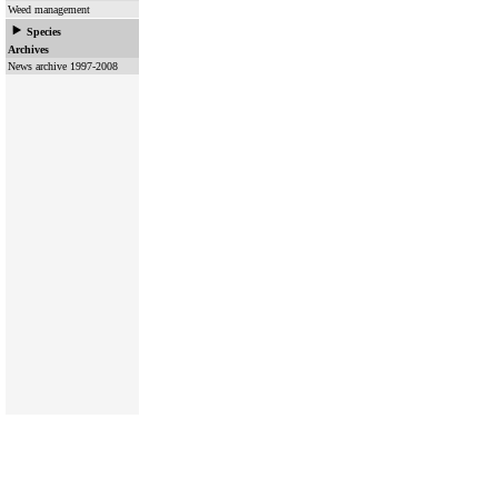
Weed management
Species
Archives
News archive 1997-2008