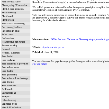
Pesticide resistance
Ramularia (Ramularia collo-cygni) y la mancha borrosa (Bipolaris sorokiniana
Phenotyping / Phenomics
“En la Red generamos información sobre la respuesta genotípica sin aplicar fun
Plant & seed nutrition
cada material”, explicó el especialista del INTA Bordenave.
Plant breeding
Toda esta inteligencia productiva se traduce finalmente en un perfil sanitario 
Plant health
los productores y asesores elegir el cultivar con menor riesgo sanitario para ca
Plant protein
insumos y la eficiencia del sistema.
Post-harvest technology
Precision agriculture
Published in print
Pulse crops
Reclamation
More news from
:
INTA - Instituto Nacional de Tecnologia Agropecuaria, Arge
Regenerative agriculture
Remote sensing
Website
:
http://www.inta.gov.ar
Research
Published
: June 11, 2026
Robots / Robotics
Root health
Seed analysis
The news item on this page is copyright by the organization where it originat
Seed colorants & polymers
Fair use notice
Seed enhancement
Seed health
Seed processing
Seed science & technology
Seed testing
Seed treatment
Soil health
Sustainable ag
Turfgrass
Urban farming
Vegetable crops
Web & IT solutions