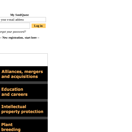
My SeedQuest
orgot your password?