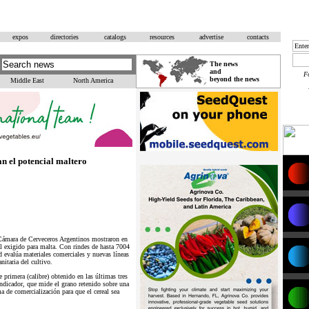
expos
directories
catalogs
resources
advertise
contacts
The news
and
F
beyond the news
Middle East
North America
n el potencial maltero
Cámara de Cerveceros Argentinos mostraron en
al exigido para malta. Con rindes de hasta 7004
ed evalúa materiales comerciales y nuevas líneas
nitaria del cultivo.
primera (calibre) obtenido en las últimas tres
indicador, que mide el grano retenido sobre una
 de comercialización para que el cereal sea