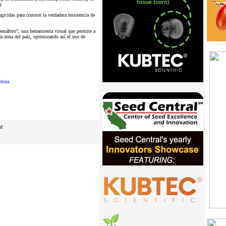
).
gicidas para conocer la verdadera resistencia de
“semáforo”, una herramienta visual que permite a
da zona del país, optimizando así el uso de
ntina
ed