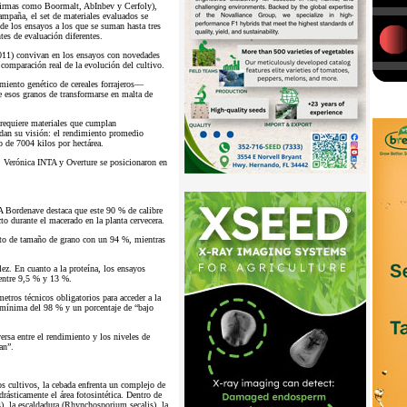
 firmas como Boormalt, AbInbev y Cerfoly),
campaña, el set de materiales evaluados se
de los ensayos a los que se suman hasta tres
tes de evaluación diferentes.
 2011) convivan en los ensayos con novedades
comparación real de la evolución del cultivo.
iento genético de cereales forrajeros—
e esos granos de transformarse en malta de
 requiere materiales que cumplan
aldan su visión: el rendimiento promedio
o de 7004 kilos por hectárea.
 Verónica INTA y Overture se posicionaron en
TA Bordenave destaca que este 90 % de calibre
 durante el macerado en la planta cervecera.
 alto de tamaño de grano con un 94 %, mientras
ez. En cuanto a la proteína, los ensayos
 entre 9,5 % y 13 %.
etros técnicos obligatorios para acceder a la
mínima del 98 % y un porcentaje de “bajo
ersa entre el rendimiento y los niveles de
an”.
os cultivos, la cebada enfrenta un complejo de
drásticamente el área fotosintética. Dentro de
), la escaldadura (Rhynchosporium secalis), la