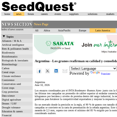
home
news
forum
careers
events
suppliers
solutions
markets
News Page
Index of news sources
All
Africa
Asia/Pacific
Europe
Latin America
Topics
Alliances / M & A
Artificial intelligence
Bees & pollinators health
Biodiversity
Bioinformatics
Biologicals & inoculants
Argentina - Los granos reafirman su calidad y consolida
Biotechnology
Carbon
Cereal crops
Powered by
Translate
Climate resilience
Coexistence
Argentina
Conservation seed
June 10, 2026
Cover crops
Los ensayos coordinados por el INTA Bordenave -Buenos Aires- junto con la 
Crop protection
las últimas tres campañas un promedio de calibre superior al estándar comerci
Data science
kilogramos por hectárea y niveles de proteína dentro del rango industrial, la r
genéticas para fortalecer la competitividad exportadora y mejorar la respuesta sa
Digital agriculture
Drones / UAV
En un mercado donde la precisión es la regla, el 90 % de granos con tamaño de 
Drought tolerance
campañas se convierte en la carta de presentación de la cebada argentina. Este 
zaranda de 2,5 mm, supera con creces el mínimo del 85 % exigido por la norma
Education & careers
considerado maltero.
Financial