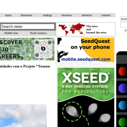
expos
directories
catalogs
resources
advertise
contacts
The news
and
F
beyond the news
Middle East
North America
ntidades com o Projeto “Tomate