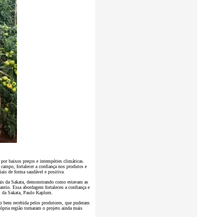
por baixos preços e intempéries climáticas.
 campo, fortalecer a confiança nos produtos e
iais de forma saudável e positiva.
ais da Sakata, demonstrando como estavam as
antio. Essa abordagem fortaleceu a confiança e
l da Sakata, Paulo Kaplum.
to bem recebida pelos produtores, que puderam
ópria região tornaram o projeto ainda mais