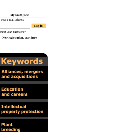
My SeedQuest
orgot your password?