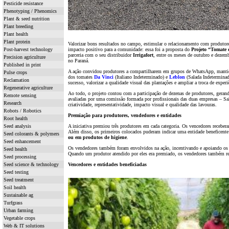
Pesticide resistance
Phenotyping / Phenomics
Plant & seed nutrition
Plant breeding
Plant health
Plant protein
Valorizar bons resultados no campo, estimular o relacionamento com produtore
Post-harvest technology
impacto positivo para a comunidade: essa foi a proposta do
Projeto “Tomate
parceria com o seu distribuidor
Irrigafort
, entre os meses de outubro e dezemb
Precision agriculture
no Paraná.
Published in print
A ação convidou produtores a compartilharem em grupos de WhatsApp, mantidos
Pulse crops
dos tomates
Da Vinci
(Italiano Indeterminado) e
Leblon
(Salada Indeterminado
Reclamation
sucesso, valorizar a qualidade visual das plantações e ampliar a troca de experi
Regenerative agriculture
Ao todo, o projeto contou com a participação de dezenas de produtores, geran
Remote sensing
avaliadas por uma comissão formada por profissionais das duas empresas – Saka
Research
criatividade, representatividade, impacto visual e qualidade das lavouras.
Robots / Robotics
Premiação para produtores, vendedores e entidades
Root health
Seed analysis
A iniciativa premiou três produtores em cada categoria. Os vencedores receber
Além disso, os primeiros colocados puderam indicar uma entidade beneficente
Seed colorants & polymers
ou em produtos de higiene
.
Seed enhancement
Os vendedores também foram envolvidos na ação, incentivando e apoiando os c
Seed health
Quando um produtor atendido por eles era premiado, os vendedores também re
Seed processing
Seed science & technology
Vencedores e entidades beneficiadas
Seed testing
Seed treatment
Soil health
Sustainable ag
Turfgrass
Urban farming
Vegetable crops
Web & IT solutions