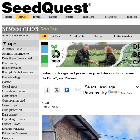
home
news
forum
careers
events
suppliers
solutions
markets
News Page
Index of news sources
All
Africa
Asia/Pacific
Europe
Latin America
Topics
Alliances / M & A
Artificial intelligence
Bees & pollinators health
Biodiversity
Bioinformatics
Biologicals & inoculants
Sakata e Irrigafort premiam produtores e beneficiam e
Biotechnology
do Bem”, no Paraná
Carbon
Cereal crops
Climate resilience
Powered by
Translate
Coexistence
Conservation seed
Brazil
Cover crops
June 2, 2026
Crop protection
Data science
Digital agriculture
Drones / UAV
Drought tolerance
Education & careers
Financial