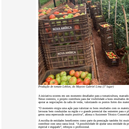
Produção de tomate Leblon, do Maycon Gabriel Lima (1º lugar)
A iniciativa ocorreu em um momento desafiador para a tomaticultura, marcado 
Nesse contexto, o projeto contribuiu para dar visibilidade a bons resultados de
apoiar as negociações da safra de verão, valorizando os pontos fortes dos mater
“O momento exigia uma ação para valorizar os bons resultados com os materi
lavouras bem conduzidas na região e o grande potencial das sementes para o pl
gerou uma repercussão muito positiva”, afirma o Assistente Técnico Comercia
A escolha de entidades beneficentes como parte da premiação também foi mui
contribuir com uma causa local. “A possibilidade de ajudar uma entidade da pr
especial e engajado”, reforçou o profissional.