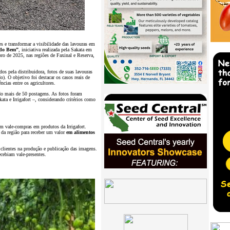
s e transformar a visibilidade das lavouras em
 do Bem”
, iniciativa realizada pela Sakata em
ro de 2025, nas regiões de Faxinal e Reserva,
 pela distribuidora, fotos de suas lavouras
). O objetivo foi destacar os casos reais de
ências entre os agricultores.
do mais de 50 postagens. As fotos foram
ta e Irrigafort –, considerando critérios como
am vale-compras em produtos da Irrigafort.
 da região para receber um valor
em alimentos
lientes na produção e publicação das imagens.
cebiam vale-presentes.