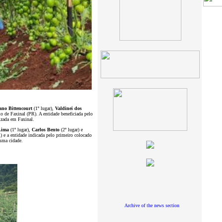
ano Bittencourt
(1º lugar),
Valdinei dos
o de Faxinal (PR). A entidade beneficiada pelo
izada em Faxinal.
Lima
(1º lugar),
Carlos Bento
(2º lugar) e
) e a entidade indicada pelo primeiro colocado
esma cidade.
Archive of the news section