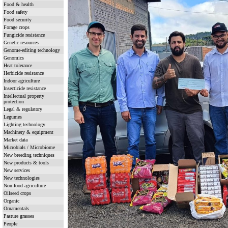
Food & health
Food safety
Food security
Forage crops
Fungicide resistance
Genetic resources
Genome-editing technology
Genomics
Heat tolerance
Herbicide resistance
Indoor agriculture
Insecticide resistance
Intellectual property
protection
Legal & regulatory
Legumes
Lighting technology
Machinery & equipment
Market data
Microbials / Microbiome
New breeding techniques
New products & tools
New services
New technologies
Non-food agriculture
Oilseed crops
Organic
Ornamentals
Pasture grasses
People