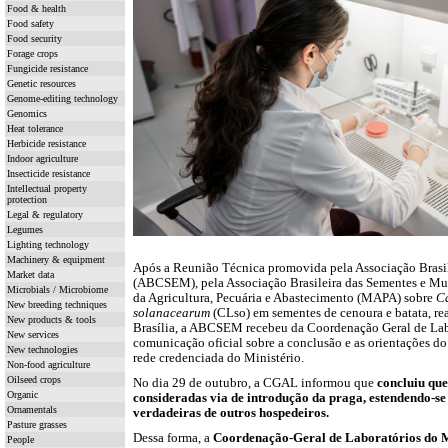
Food & health
Food safety
Food security
Forage crops
Fungicide resistance
Genetic resources
Genome-editing technology
Genomics
Heat tolerance
Herbicide resistance
Indoor agriculture
Insecticide resistance
Intellectual property
protection
Legal & regulatory
Legumes
Lighting technology
Machinery & equipment
Após a Reunião Técnica promovida pela Associação Brasi
Market data
(ABCSEM), pela Associação Brasileira das Sementes e M
Microbials / Microbiome
da Agricultura, Pecuária e Abastecimento (MAPA) sobre
Ca
New breeding techniques
solanacearum
(CLso) em sementes de cenoura e batata, re
New products & tools
Brasília, a ABCSEM recebeu da Coordenação Geral de La
New services
comunicação oficial sobre a conclusão e as orientações 
New technologies
rede credenciada do Ministério.
Non-food agriculture
Oilseed crops
No dia 29 de outubro, a CGAL informou que
concluiu que
Organic
consideradas via de introdução da praga, estendendo-se
Ornamentals
verdadeiras de outros hospedeiros.
Pasture grasses
Dessa forma, a
Coordenação-Geral de Laboratórios do Mi
People