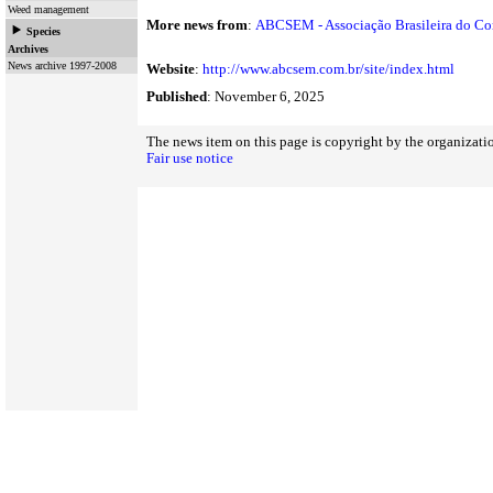
Weed management
More news from
:
ABCSEM - Associação Brasileira do Co
Species
Archives
News archive 1997-2008
Website
:
http://www.abcsem.com.br/site/index.html
Published
: November 6, 2025
The news item on this page is copyright by the organizatio
Fair use notice