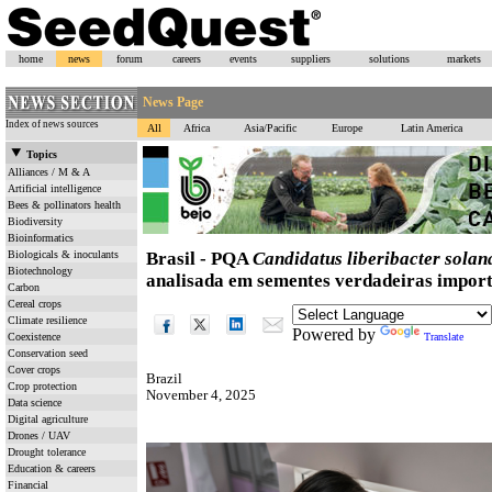
home
news
forum
careers
events
suppliers
solutions
markets
News Page
Index of news sources
All
Africa
Asia/Pacific
Europe
Latin America
Topics
Alliances / M & A
Artificial intelligence
Bees & pollinators health
Biodiversity
Bioinformatics
Biologicals & inoculants
Brasil - PQA
Candidatus liberibacter sola
Biotechnology
analisada em sementes verdadeiras impor
Carbon
Cereal crops
Climate resilience
Powered by
Coexistence
Translate
Conservation seed
Cover crops
Brazil
Crop protection
November 4, 2025
Data science
Digital agriculture
Drones / UAV
Drought tolerance
Education & careers
Financial