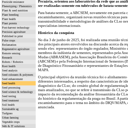
Pecuária, orientou aos laboratórios da rede que as aná
Pesticide resistance
ser realizadas somente em tubérculos de batata-semente
Phenotyping / Phenomics
Plant & seed nutrition
Para batata-semente, a ABCSEM, novamente em parceri
Plant breeding
encaminhamento, organizará novas reuniões técnicas para 
Plant health
transmissibilidade e metodologias de análises da CLso ne
Plant protein
especialistas internacionais.
Post-harvest technology
Precision agriculture
Histórico da conquista
Published in print
No dia 3 de junho de 2025, foi realizada uma reunião téc
Pulse crops
dos principais atores envolvidos na discussão acerca da 
Reclamation
sendo eles: representantes do órgão regulador, Ministério
Regenerative agriculture
membros da indústria de sementes, representados pela Ass
Remote sensing
Mudas (ABRASEM), pela Associação Brasileira do Comér
Research
(ABCSEM) e pela Federação Internacional de Sementes (IS
Robots / Robotics
de Diagnóstico Fitossanitário e representantes de Estaçõe
Root health
MAPA.
Seed analysis
Seed colorants & polymers
O principal objetivo da reunião técnica foi o alinhamento
Seed enhancement
diferentes interessados, a respeito das características de i
Seed health
diagnóstico da CLso; do cenário global de regulamentação
Seed processing
mais atualizados, no que se refere à transmissão da CLso p
Seed science & technology
impacto da recomendação da análise fitossanitária da CLs
Seed testing
do histórico da regulamentação da praga no Brasil. A parti
Seed treatment
encaminhamento para o tema no âmbito do DIQV/MAPA, q
Soil health
anunciada.
Sustainable ag
Turfgrass
Urban farming
Vegetable crops
Web & IT solutions